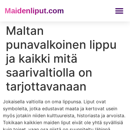
Maidenliput.com
ETELÄ AMERIKKA LIPUT
Maltan
punavalkoinen lippu
ja kaikki mitä
saarivaltiolla on
tarjottavanaan
Jokaisella valtiolla on oma lippunsa. Liput ovat
symboleita, jotka edustavat maata ja kertovat usein
myös jotakin niiden kulttuureista, historiasta ja arvoista.
Tokikaan kaikkien maiden liput eivät ole yhtä syvällisiä
kuin toiset, vaan osa niistä on suunniteltu lähinnä