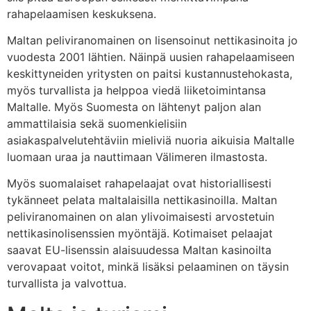
rahapelaamisen keskuksena.
Maltan peliviranomainen on lisensoinut nettikasinoita jo
vuodesta 2001 lähtien. Näinpä uusien rahapelaamiseen
keskittyneiden yritysten on paitsi kustannustehokasta,
myös turvallista ja helppoa viedä liiketoimintansa
Maltalle. Myös Suomesta on lähtenyt paljon alan
ammattilaisia sekä suomenkielisiin
asiakaspalvelutehtäviin mieliviä nuoria aikuisia Maltalle
luomaan uraa ja nauttimaan Välimeren ilmastosta.
Myös suomalaiset rahapelaajat ovat historiallisesti
tykänneet pelata maltalaisilla nettikasinoilla. Maltan
peliviranomainen on alan ylivoimaisesti arvostetuin
nettikasinolisenssien myöntäjä. Kotimaiset pelaajat
saavat EU-lisenssin alaisuudessa Maltan kasinoilta
verovapaat voitot, minkä lisäksi pelaaminen on täysin
turvallista ja valvottua.