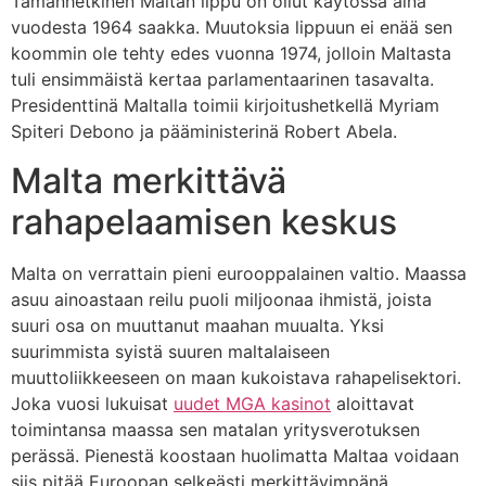
Tämänhetkinen Maltan lippu on ollut käytössä aina
vuodesta 1964 saakka. Muutoksia lippuun ei enää sen
koommin ole tehty edes vuonna 1974, jolloin Maltasta
tuli ensimmäistä kertaa parlamentaarinen tasavalta.
Presidenttinä Maltalla toimii kirjoitushetkellä Myriam
Spiteri Debono ja pääministerinä Robert Abela.
Malta merkittävä
rahapelaamisen keskus
Malta on verrattain pieni eurooppalainen valtio. Maassa
asuu ainoastaan reilu puoli miljoonaa ihmistä, joista
suuri osa on muuttanut maahan muualta. Yksi
suurimmista syistä suuren maltalaiseen
muuttoliikkeeseen on maan kukoistava rahapelisektori.
Joka vuosi lukuisat
uudet MGA kasinot
aloittavat
toimintansa maassa sen matalan yritysverotuksen
perässä. Pienestä koostaan huolimatta Maltaa voidaan
siis pitää Euroopan selkeästi merkittävimpänä