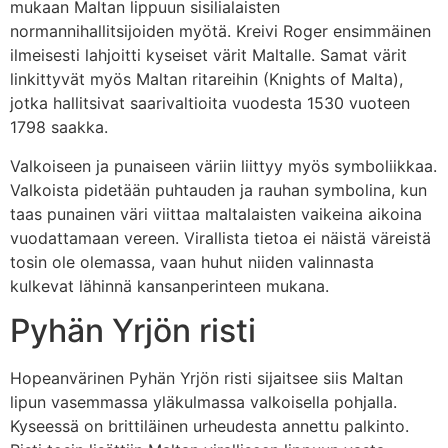
mukaan Maltan lippuun sisilialaisten
normannihallitsijoiden myötä. Kreivi Roger ensimmäinen
ilmeisesti lahjoitti kyseiset värit Maltalle. Samat värit
linkittyvät myös Maltan ritareihin (Knights of Malta),
jotka hallitsivat saarivaltioita vuodesta 1530 vuoteen
1798 saakka.
Valkoiseen ja punaiseen väriin liittyy myös symboliikkaa.
Valkoista pidetään puhtauden ja rauhan symbolina, kun
taas punainen väri viittaa maltalaisten vaikeina aikoina
vuodattamaan vereen. Virallista tietoa ei näistä väreistä
tosin ole olemassa, vaan huhut niiden valinnasta
kulkevat lähinnä kansanperinteen mukana.
Pyhän Yrjön risti
Hopeanvärinen Pyhän Yrjön risti sijaitsee siis Maltan
lipun vasemmassa yläkulmassa valkoisella pohjalla.
Kyseessä on brittiläinen urheudesta annettu palkinto.