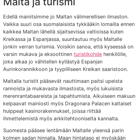
Malta ja turismi
Edellä mainitsimme jo Maltan välimerellisen ilmaston.
Vaikka suuri osa suomalaisista tykkääkin lomailla ennen
kaikkea Maltan lähellä sijaitsevissa valtioissa kuten
Kreikassa ja Espanjassa, suuntautuu myös Maltalle
jonkin verran turismia. Voisikin sanoa, että kyseessä on
varsin mukava ja eksoottinen
turistikohde
henkilölle,
joka alkaa jo vähitellen kyllästyä Espanjan
Aurinkorannikkoon ja tyypilliseen Kreikan saaristoon.
Maltalla turistit pääsevät nauttimaan paitsi upeista
rannoista ja mukavasta ilmastosta, myös lukuisista
merenrantabaareista ja tapahtumista. Aikuiseen makuun
kelpaavat mainiosti myös Dragonara Palacen kaltaiset
hulppeat kasinorakennukset, joissa riittää
ihmettelemistä myös arkkitehtooniselta kannalta.
Suomesta pääsee lentämään Maltalle yleensä parin
kolmen sadan hinnalla. Maan hintataso ei myöskään