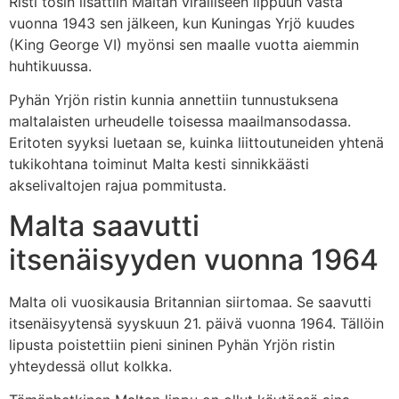
Risti tosin lisättiin Maltan viralliseen lippuun vasta
vuonna 1943 sen jälkeen, kun Kuningas Yrjö kuudes
(King George VI) myönsi sen maalle vuotta aiemmin
huhtikuussa.
Pyhän Yrjön ristin kunnia annettiin tunnustuksena
maltalaisten urheudelle toisessa maailmansodassa.
Eritoten syyksi luetaan se, kuinka liittoutuneiden yhtenä
tukikohtana toiminut Malta kesti sinnikkäästi
akselivaltojen rajua pommitusta.
Malta saavutti
itsenäisyyden vuonna 1964
Malta oli vuosikausia Britannian siirtomaa. Se saavutti
itsenäisyytensä syyskuun 21. päivä vuonna 1964. Tällöin
lipusta poistettiin pieni sininen Pyhän Yrjön ristin
yhteydessä ollut kolkka.