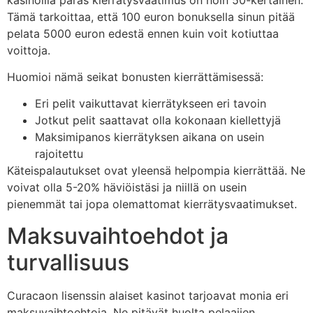
Tämä tarkoittaa, että 100 euron bonuksella sinun pitää
pelata 5000 euron edestä ennen kuin voit kotiuttaa
voittoja.
Huomioi nämä seikat bonusten kierrättämisessä:
Eri pelit vaikuttavat kierrätykseen eri tavoin
Jotkut pelit saattavat olla kokonaan kiellettyjä
Maksimipanos kierrätyksen aikana on usein
rajoitettu
Käteispalautukset ovat yleensä helpompia kierrättää. Ne
voivat olla 5-20% häviöistäsi ja niillä on usein
pienemmät tai jopa olemattomat kierrätysvaatimukset.
Maksuvaihtoehdot ja
turvallisuus
Curacaon lisenssin alaiset kasinot tarjoavat monia eri
maksuvaihtoehtoja. Ne pitävät huolta pelaajien