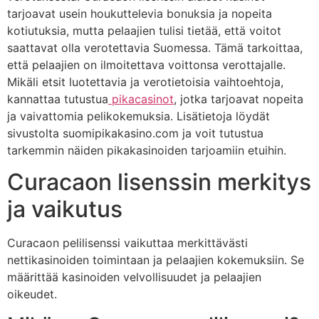
tarjoavat usein houkuttelevia bonuksia ja nopeita
kotiutuksia, mutta pelaajien tulisi tietää, että voitot
saattavat olla verotettavia Suomessa. Tämä tarkoittaa,
että pelaajien on ilmoitettava voittonsa verottajalle.
Mikäli etsit luotettavia ja verotietoisia vaihtoehtoja,
kannattaa tutustua
pikacasinot
, jotka tarjoavat nopeita
ja vaivattomia pelikokemuksia. Lisätietoja löydät
sivustolta suomipikakasino.com ja voit tutustua
tarkemmin näiden pikakasinoiden tarjoamiin etuihin.
Curacaon lisenssin merkitys
ja vaikutus
Curacaon pelilisenssi vaikuttaa merkittävästi
nettikasinoiden toimintaan ja pelaajien kokemuksiin. Se
määrittää kasinoiden velvollisuudet ja pelaajien
oikeudet.