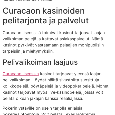
Curacaon kasinoiden
pelitarjonta ja palvelut
Curacaon lisenssillä toimivat kasinot tarjoavat laajan
valikoiman pelejä ja kattavat asiakaspalvelut. Nämä
kasinot pyrkivät vastaamaan pelaajien monipuolisiin
tarpeisiin ja mieltymyksiin.
Pelivalikoiman laajuus
Curacaon lisenssin
kasinot tarjoavat yleensä laajan
pelivalikoiman. Löydät näiltä sivustoilta suosittuja
kolikkopelejä, pöytäpelejä ja videopokeripelejä. Monet
kasinot tarjoavat myös live-kasinopelejä, joissa voit
pelata oikean jakajan kanssa reaaliajassa.
Pokerin ystäville on usein tarjolla erilaisia
pokerivaihtoehtoja. Voit pelata Texas Hold’emia,