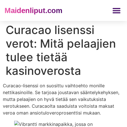
Maidenliput.com
ETELÄ AMERIKKA LIPUT
Curacao lisenssi
verot: Mitä pelaajien
tulee tietää
kasinoverosta
Curacao-lisenssi on suosittu vaihtoehto monille
nettikasinoille. Se tarjoaa joustavan sääntelykehyksen,
mutta pelaajien on hyvä tietää sen vaikutuksista
verotukseen. Curacaolta saaduista voitoista maksat
veroa oman ansiotuloveroprosenttisi mukaan.