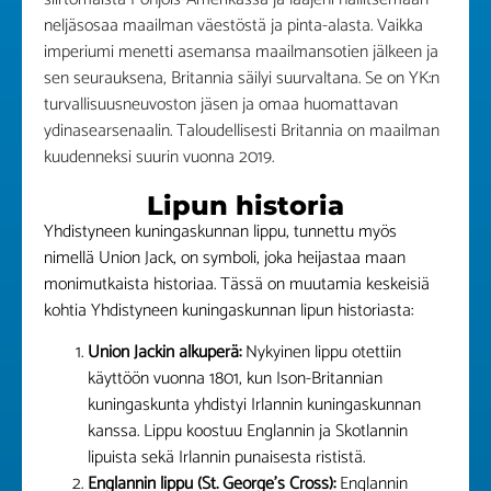
neljäsosaa maailman väestöstä ja pinta-alasta. Vaikka
imperiumi menetti asemansa maailmansotien jälkeen ja
sen seurauksena, Britannia säilyi suurvaltana. Se on YK:n
turvallisuusneuvoston jäsen ja omaa huomattavan
ydinasearsenaalin. Taloudellisesti Britannia on maailman
kuudenneksi suurin vuonna 2019.
Lipun historia
Yhdistyneen kuningaskunnan lippu, tunnettu myös
nimellä Union Jack, on symboli, joka heijastaa maan
monimutkaista historiaa. Tässä on muutamia keskeisiä
kohtia Yhdistyneen kuningaskunnan lipun historiasta:
Union Jackin alkuperä:
Nykyinen lippu otettiin
käyttöön vuonna 1801, kun Ison-Britannian
kuningaskunta yhdistyi Irlannin kuningaskunnan
kanssa. Lippu koostuu Englannin ja Skotlannin
lipuista sekä Irlannin punaisesta rististä.
Englannin lippu (St. George’s Cross):
Englannin