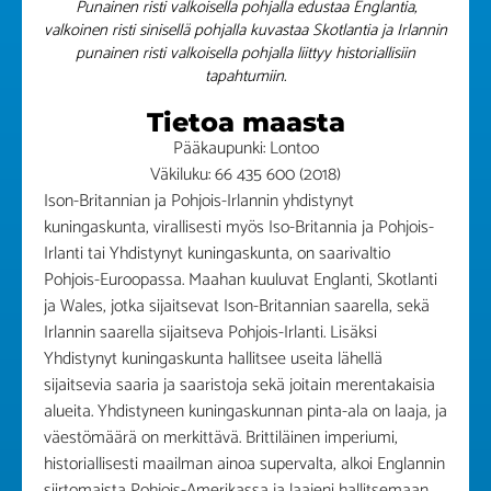
Punainen risti valkoisella pohjalla edustaa Englantia,
valkoinen risti sinisellä pohjalla kuvastaa Skotlantia ja Irlannin
punainen risti valkoisella pohjalla liittyy historiallisiin
tapahtumiin.
Tietoa maasta
Pääkaupunki: Lontoo
Väkiluku: 66 435 600 (2018)
Ison-Britannian ja Pohjois-Irlannin yhdistynyt
kuningaskunta, virallisesti myös Iso-Britannia ja Pohjois-
Irlanti tai Yhdistynyt kuningaskunta, on saarivaltio
Pohjois-Euroopassa. Maahan kuuluvat Englanti, Skotlanti
ja Wales, jotka sijaitsevat Ison-Britannian saarella, sekä
Irlannin saarella sijaitseva Pohjois-Irlanti. Lisäksi
Yhdistynyt kuningaskunta hallitsee useita lähellä
sijaitsevia saaria ja saaristoja sekä joitain merentakaisia
alueita. Yhdistyneen kuningaskunnan pinta-ala on laaja, ja
väestömäärä on merkittävä. Brittiläinen imperiumi,
historiallisesti maailman ainoa supervalta, alkoi Englannin
siirtomaista Pohjois-Amerikassa ja laajeni hallitsemaan