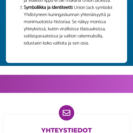
ja Walesin lippu ei ole mukana Union Jackissa.
Symboliikka ja identiteetti:
Union Jack symboloi
Yhdistyneen kuningaskunnan yhtenäisyyttä ja
monimuotoista historiaa. Se näkyy monissa
yhteyksissä, kuten virallisissa tilaisuuksissa,
sotilasparaateissa ja valtion rakennuksilla,
edustaen koko valtiota ja sen osia.
YHTEYSTIEDOT