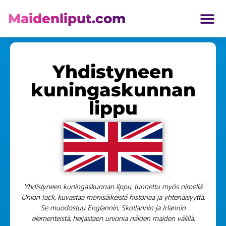
Maidenliput.com
ETELÄ AMERIKKA LIPUT
Yhdistyneen
kuningaskunnan
lippu
Yhdistyneen kuningaskunnan lippu, tunnettu myös nimellä
Union Jack, kuvastaa monisäikeistä historiaa ja yhtenäisyyttä.
Se muodostuu Englannin, Skotlannin ja Irlannin
elementeistä, heijastaen unionia näiden maiden välillä.