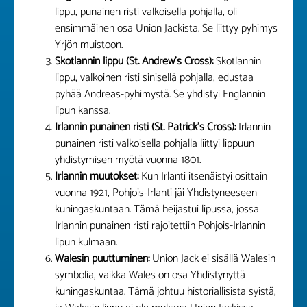
lippu, punainen risti valkoisella pohjalla, oli
ensimmäinen osa Union Jackista. Se liittyy pyhimys
Yrjön muistoon.
Skotlannin lippu (St. Andrew’s Cross):
Skotlannin
lippu, valkoinen risti sinisellä pohjalla, edustaa
pyhää Andreas-pyhimystä. Se yhdistyi Englannin
lipun kanssa.
Irlannin punainen risti (St. Patrick’s Cross):
Irlannin
punainen risti valkoisella pohjalla liittyi lippuun
yhdistymisen myötä vuonna 1801.
Irlannin muutokset:
Kun Irlanti itsenäistyi osittain
vuonna 1921, Pohjois-Irlanti jäi Yhdistyneeseen
kuningaskuntaan. Tämä heijastui lipussa, jossa
Irlannin punainen risti rajoitettiin Pohjois-Irlannin
lipun kulmaan.
Walesin puuttuminen:
Union Jack ei sisällä Walesin
symbolia, vaikka Wales on osa Yhdistynyttä
kuningaskuntaa. Tämä johtuu historiallisista syistä,