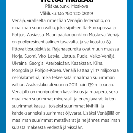
Pääkaupunki: Moskova
Väkiluku: 146 780 720 (2019)
Venäjä, viralliselta nimeltään Venäjän federaatio, on
maailman suurin valtio, joka sijaitsee Itä-Euroopassa ja
Pohjois-Aasiassa. Maan pääkaupunki on Moskova. Venäjä
on puolipresidentiaalinen tasavalta, ja se koostuu 83
liittovaltiosubjektista. Rajanaapureita ovat muun muassa
Norja, Suomi, Viro, Latvia, Liettua, Puola, Valko-Venäjä,
Ukraina, Georgia, Azerbaidžan, Kazakstan, Kiina,
Mongolia ja Pohjois-Korea. Venäjä kattaa yli 17 miljoonaa
neliökilometriä, mikä tekee siitä maailman suurimman
valtion. Asukasluku oli vuonna 2011 noin 139 miljoonaa.
Venäjällä on monipuolinen kasvillisuus ja maaperä, sekä
maailman suurimmat mineraali- ja energiavarat, kuten
suurimmat kaasu-, toiseksi suurimmat kivihiili- ja
kahdeksanneksi suurimmat öljyvarat. Lisäksi Venäjällä on
maailman suurimmat metsävarat ja neljännes maailman
sulasta makeasta vedestä järvissään.