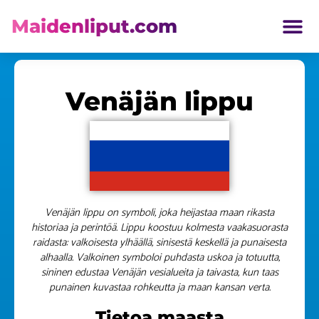
Maidenliput.com
ETELÄ AMERIKKA LIPUT
Venäjän lippu
Venäjän lippu on symboli, joka heijastaa maan rikasta
historiaa ja perintöä. Lippu koostuu kolmesta vaakasuorasta
raidasta: valkoisesta ylhäällä, sinisestä keskellä ja punaisesta
alhaalla. Valkoinen symboloi puhdasta uskoa ja totuutta,
sininen edustaa Venäjän vesialueita ja taivasta, kun taas
punainen kuvastaa rohkeutta ja maan kansan verta.
Tietoa maasta