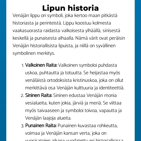
Lipun historia
Venäjän lippu on symboli, joka kertoo maan pitkästä
historiasta ja perinteistä. Lippu koostuu kolmesta
vaakasuorasta raidasta: valkoisesta ylhäällä, sinisestä
keskellä ja punaisesta alhaalla. Nämä värit ovat peräisin
Venäjän historiallisista lipuista, ja niillä on syvällinen
symbolinen merkitys.
Valkoinen Raita:
Valkoinen symboloi puhdasta
uskoa, puhtautta ja totuutta. Se heijastaa myös
venäläistä ortodoksista kristinuskoa, joka on ollut
merkittävä osa Venäjän kulttuuria ja identiteettiä.
Sininen Raita:
Sininen edustaa Venäjän monia
vesialueita, kuten jokia, järviä ja meriä. Se viittaa
myös taivaaseen ja symboloi toivoa, vapautta ja
Venäjän laajoja alueita.
Punainen Raita:
Punainen kuvastaa rohkeutta,
voimaa ja Venäjän kansan verta, joka on
vuosisatojen aikana vuodatettu eri historiallisissa