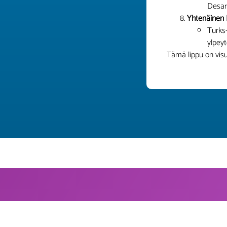
Desar
Yhtenäinen I
Turks-
ylpey
Tämä lippu on visu