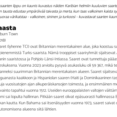
ssaarten lippu on kaunis kuvastus näiden Karibian helmiin kuuluvien saart
nen tausta edustaa ympäröivää taivasta ja merta, kun taas valkoinen kaista s
raa värikaistaa - valkoinen, sininen ja turkoosi - kuvastavat saarten kau
aasta
kburn Town
018)
aret (lyhenne TCI) ovat Britannian merentakainen alue, joka koostuu
 pienemmistä Turks-saarista. Nämä trooppiset saariryhmät sijaitsevat 
in saaristossa ja Pohjois-Länsi-Intiassa. Saaret ovat tunnettuja pääas
eskuksena. Vuonna 2023 arvioitu pysyvä asukasluku oli 59 367, mikä te
manneksi suurimman Britannian merentakaisen alueen. Saaret sijaits
uanasta kaakkoon ja Hispaniolan saaren (Haiti ja Dominikaaninen tasa
tuja vuosisatojen ajan alkuperäiskansojen toimesta, ja ensimmäinen me
ainto tapahtui vuonna 1512. Useiden eurooppalaisten valtojen väittämi
umi sai lopulta hallinnan. Pitkään saaret olivat epäsuorasti hallinnass
an kautta. Kun Bahama sai itsenäisyyden vuonna 1973, saaret saivat
utonomisena alueena siitä lähtien.