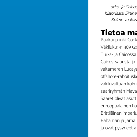
urks- ja Caico
historiasta. Sini
Kolme vaakasuo
Tietoa m
Pääkaupunki: Coc
Väkiluku: 41 369 (2
Turks- ja Caicossa
Caicos-saarista ja
valtameren Lucayan
offshore-rahoitusk
väkiluvultaan kol
saariryhmän Mayag
Saaret olivat asut
eurooppalainen hav
Brittiläinen imperi
Bahaman ja Jamaik
ja ovat pysyneet a