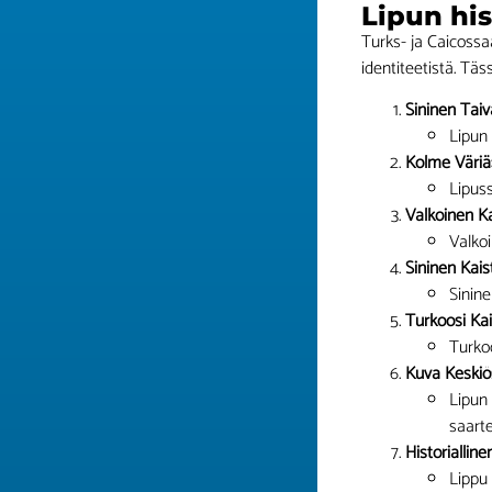
Lipun his
Turks- ja Caicossa
identiteetistä. Täss
Sininen Taiv
Lipun 
Kolme Väriä
Lipuss
Valkoinen Ka
Valkoi
Sininen Kais
Sinine
Turkoosi Kai
Turko
Kuva Keskiö
Lipun 
saart
Historialline
Lippu 