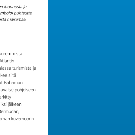
en luonnosta ja
ymboloi puhtautta.
nista maisemaa.
 suuremmista
Atlantin
iassa turismista ja
kee siitä
evat Bahaman
valta) pohjoiseen.
rkitty
ksi jälkeen
a Bermudan,
 oman kuvernöörin