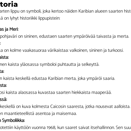
toria
arten lippu on symboli, joka kertoo näiden Karibian alueen saarten hist
ä on lyhyt historiikki lippupistein:
as ja Meri:
pohjaväri on sininen, edustaen saarten ympäröivää taivasta ja merta.
:
a on kolme vaakasuoraa värikaistaa: valkoinen, sininen ja turkoosi.
ista:
nen kaista yläosassa symboloi puhtautta ja selkeyttä.
ta:
n kaista keskellä edustaa Karibian merta, joka ympäröi saaria.
sta:
osi kaista alaosassa kuvastaa saarten hiekkaista maaperää.
ssä:
keskellä on kuva kolmesta Caicosin saaresta, jotka nousevat aalloista
en maantieteellistä asentoa ja maisemaa.
n Symboliikka:
otettiin käyttöön vuonna 1968, kun saaret saivat itsehallinnon. Sen suunni