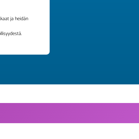
kkaat ja heidän
lisyydestä.