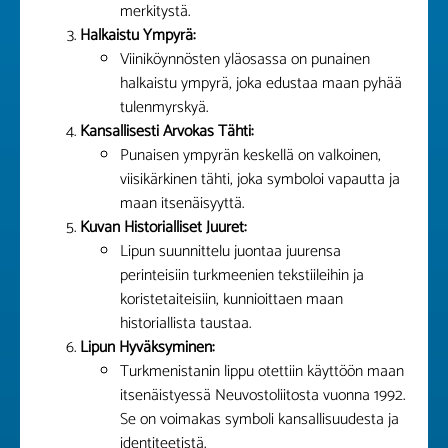
merkitystä.
Halkaistu Ympyrä:
Viiniköynnösten yläosassa on punainen
halkaistu ympyrä, joka edustaa maan pyhää
tulenmyrskyä.
Kansallisesti Arvokas Tähti:
Punaisen ympyrän keskellä on valkoinen,
viisikärkinen tähti, joka symboloi vapautta ja
maan itsenäisyyttä.
Kuvan Historialliset Juuret:
Lipun suunnittelu juontaa juurensa
perinteisiin turkmeenien tekstiileihin ja
koristetaiteisiin, kunnioittaen maan
historiallista taustaa.
Lipun Hyväksyminen:
Turkmenistanin lippu otettiin käyttöön maan
itsenäistyessä Neuvostoliitosta vuonna 1992.
Se on voimakas symboli kansallisuudesta ja
identiteetistä.