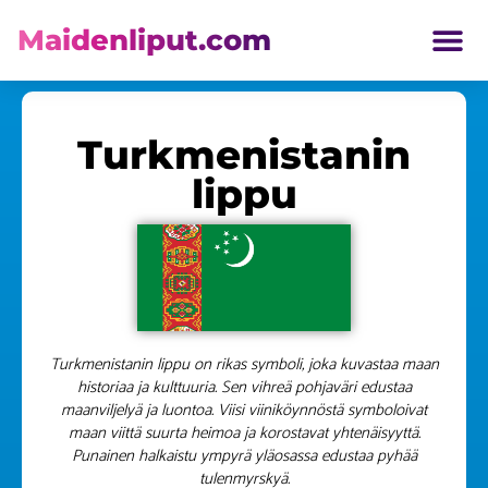
Maidenliput.com
ETELÄ AMERIKKA LIPUT
Turkmenistanin
lippu
Turkmenistanin lippu on rikas symboli, joka kuvastaa maan
historiaa ja kulttuuria. Sen vihreä pohjaväri edustaa
maanviljelyä ja luontoa. Viisi viiniköynnöstä symboloivat
maan viittä suurta heimoa ja korostavat yhtenäisyyttä.
Punainen halkaistu ympyrä yläosassa edustaa pyhää
tulenmyrskyä.