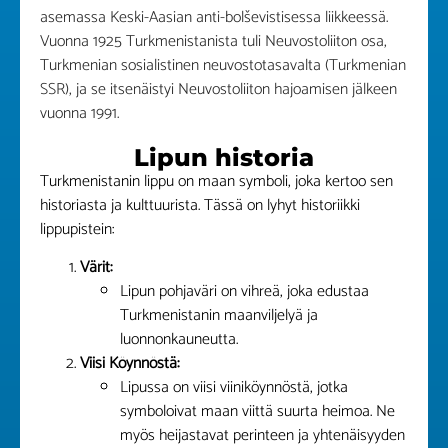
asemassa Keski-Aasian anti-bolševistisessa liikkeessä.
Vuonna 1925 Turkmenistanista tuli Neuvostoliiton osa,
Turkmenian sosialistinen neuvostotasavalta (Turkmenian
SSR), ja se itsenäistyi Neuvostoliiton hajoamisen jälkeen
vuonna 1991.
Lipun historia
Turkmenistanin lippu on maan symboli, joka kertoo sen
historiasta ja kulttuurista. Tässä on lyhyt historiikki
lippupistein:
Värit:
Lipun pohjaväri on vihreä, joka edustaa
Turkmenistanin maanviljelyä ja
luonnonkauneutta.
Viisi Köynnöstä:
Lipussa on viisi viiniköynnöstä, jotka
symboloivat maan viittä suurta heimoa. Ne
myös heijastavat perinteen ja yhtenäisyyden