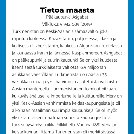
Tietoa maasta
Pääkaupunki: Ašgabat
Väkiluku: 5 942 089 (2019)
Turkmenistan on Keski-Aasian sisämaavaltio, joka
rajautuu luoteessa Kazakstaniin, pohjoisessa, idässä ja
koillisessa Uzbekistaniin, kaakossa Afganistaniin, etelässä
ja lounaassa Iranin ja lännessä Kaspianmereen. Ashgabat
on pääkaupunki ja suurin kaupunki. Se on yksi kuudesta
itsenäisestä turkkilaisesta valtiosta. 6,5 miljoonan
asukkaan väestöllään Turkmenistan on Aasian 35.
väkirikkain maa ja yksi harvimmin asutetuista valtioista
Aasian mantereella. Turkmenistan on toiminut pitkään
kulkuväylänä useille imperiumeille ja kulttuureille. Merv on
yksi Keski-Aasian vanhimmista keidaskaupungeista ja oli
aikoinaan maailman suurimpia kaupunkeja. Se oli myös
yksi islamilaisen maailman suurista kaupungeista ja
tärkeä pysähdyspaikka Silkkitiellä. Vuonna 1881 Venäjän
keisarikunnan liittämä Turkmenistan oli merkittävässä