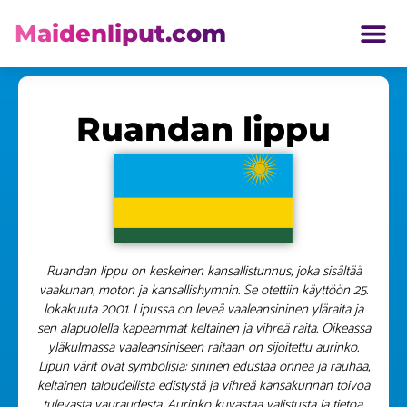
Maidenliput.com
ETELÄ AMERIKKA LIPUT
Ruandan lippu
Ruandan lippu on keskeinen kansallistunnus, joka sisältää
vaakunan, moton ja kansallishymnin. Se otettiin käyttöön 25.
lokakuuta 2001. Lipussa on leveä vaaleansininen yläraita ja
sen alapuolella kapeammat keltainen ja vihreä raita. Oikeassa
yläkulmassa vaaleansiniseen raitaan on sijoitettu aurinko.
Lipun värit ovat symbolisia: sininen edustaa onnea ja rauhaa,
keltainen taloudellista edistystä ja vihreä kansakunnan toivoa
tulevasta vauraudesta. Aurinko kuvastaa valistusta ja tietoa,