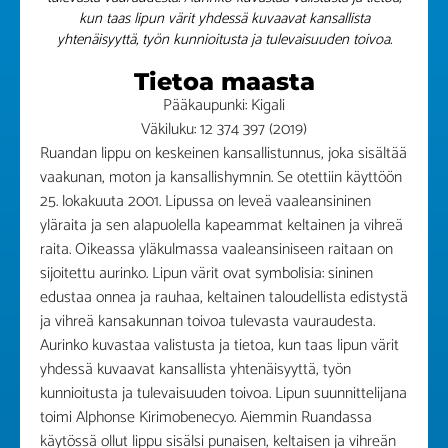
kun taas lipun värit yhdessä kuvaavat kansallista
yhtenäisyyttä, työn kunnioitusta ja tulevaisuuden toivoa.
Tietoa maasta
Pääkaupunki: Kigali
Väkiluku: 12 374 397 (2019)
Ruandan lippu on keskeinen kansallistunnus, joka sisältää
vaakunan, moton ja kansallishymnin. Se otettiin käyttöön
25. lokakuuta 2001. Lipussa on leveä vaaleansininen
yläraita ja sen alapuolella kapeammat keltainen ja vihreä
raita. Oikeassa yläkulmassa vaaleansiniseen raitaan on
sijoitettu aurinko. Lipun värit ovat symbolisia: sininen
edustaa onnea ja rauhaa, keltainen taloudellista edistystä
ja vihreä kansakunnan toivoa tulevasta vauraudesta.
Aurinko kuvastaa valistusta ja tietoa, kun taas lipun värit
yhdessä kuvaavat kansallista yhtenäisyyttä, työn
kunnioitusta ja tulevaisuuden toivoa. Lipun suunnittelijana
toimi Alphonse Kirimobenecyo. Aiemmin Ruandassa
käytössä ollut lippu sisälsi punaisen, keltaisen ja vihreän