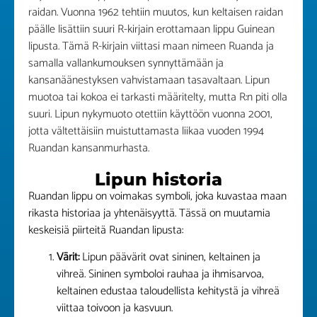
raidan. Vuonna 1962 tehtiin muutos, kun keltaisen raidan
päälle lisättiin suuri R-kirjain erottamaan lippu Guinean
lipusta. Tämä R-kirjain viittasi maan nimeen Ruanda ja
samalla vallankumouksen synnyttämään ja
kansanäänestyksen vahvistamaan tasavaltaan. Lipun
muotoa tai kokoa ei tarkasti määritelty, mutta R:n piti olla
suuri. Lipun nykymuoto otettiin käyttöön vuonna 2001,
jotta vältettäisiin muistuttamasta liikaa vuoden 1994
Ruandan kansanmurhasta.
Lipun historia
Ruandan lippu on voimakas symboli, joka kuvastaa maan
rikasta historiaa ja yhtenäisyyttä. Tässä on muutamia
keskeisiä piirteitä Ruandan lipusta:
Värit:
Lipun päävärit ovat sininen, keltainen ja
vihreä. Sininen symboloi rauhaa ja ihmisarvoa,
keltainen edustaa taloudellista kehitystä ja vihreä
viittaa toivoon ja kasvuun.