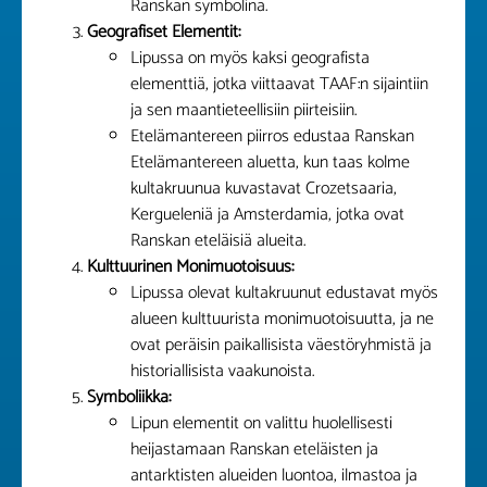
Ranskan symbolina.
Geografiset Elementit:
Lipussa on myös kaksi geografista
elementtiä, jotka viittaavat TAAF:n sijaintiin
ja sen maantieteellisiin piirteisiin.
Etelämantereen piirros edustaa Ranskan
Etelämantereen aluetta, kun taas kolme
kultakruunua kuvastavat Crozetsaaria,
Kergueleniä ja Amsterdamia, jotka ovat
Ranskan eteläisiä alueita.
Kulttuurinen Monimuotoisuus:
Lipussa olevat kultakruunut edustavat myös
alueen kulttuurista monimuotoisuutta, ja ne
ovat peräisin paikallisista väestöryhmistä ja
historiallisista vaakunoista.
Symboliikka:
Lipun elementit on valittu huolellisesti
heijastamaan Ranskan eteläisten ja
antarktisten alueiden luontoa, ilmastoa ja