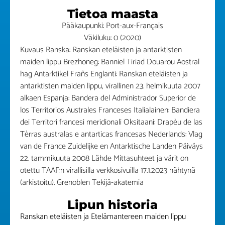
Tietoa maasta
Pääkaupunki: Port-aux-Français
Väkiluku: 0 (2020)
Kuvaus Ranska: Ranskan eteläisten ja antarktisten
maiden lippu Brezhoneg: Banniel Tiriad Douarou Aostral
hag Antarktikel Frañs Englanti: Ranskan eteläisten ja
antarktisten maiden lippu, virallinen 23. helmikuuta 2007
alkaen Espanja: Bandera del Administrador Superior de
los Territorios Australes Franceses Italialainen: Bandiera
dei Territori francesi meridionali Oksitaani: Drapèu de las
Tèrras australas e antarticas francesas Nederlands: Vlag
van de France Zuidelijke en Antarktische Landen Päiväys
22. tammikuuta 2008 Lähde Mittasuhteet ja värit on
otettu TAAF:n virallisilla verkkosivuilla 17.1.2023 nähtynä
(arkistoitu). Grenoblen Tekijä-akatemia
Lipun historia
Ranskan eteläisten ja Etelämantereen maiden lippu