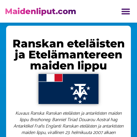
Maidenliput.com
ETELÄ AMERIKKA LIPUT
Ranskan eteläisten
ja Etelämantereen
maiden lippu
Kuvaus Ranska: Ranskan eteläisten ja antarktisten maiden
lippu Brezhoneg: Banniel Tiriad Douarou Aostral hag
Antarktikel Frañs Englanti: Ranskan eteläisten ja antarktisten
maiden lippu, virallinen 23. helmikuuta 2007 alkaen