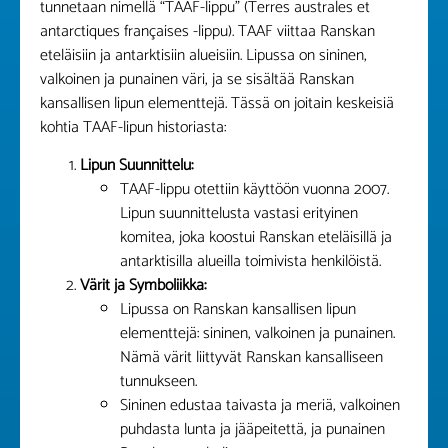
tunnetaan nimellä “TAAF-lippu” (Terres australes et
antarctiques françaises -lippu). TAAF viittaa Ranskan
eteläisiin ja antarktisiin alueisiin. Lipussa on sininen,
valkoinen ja punainen väri, ja se sisältää Ranskan
kansallisen lipun elementtejä. Tässä on joitain keskeisiä
kohtia TAAF-lipun historiasta:
Lipun Suunnittelu:
TAAF-lippu otettiin käyttöön vuonna 2007.
Lipun suunnittelusta vastasi erityinen
komitea, joka koostui Ranskan eteläisillä ja
antarktisilla alueilla toimivista henkilöistä.
Värit ja Symboliikka:
Lipussa on Ranskan kansallisen lipun
elementtejä: sininen, valkoinen ja punainen.
Nämä värit liittyvät Ranskan kansalliseen
tunnukseen.
Sininen edustaa taivasta ja meriä, valkoinen
puhdasta lunta ja jääpeitettä, ja punainen