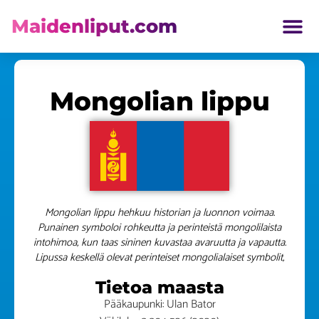
Maidenliput.com
ETELÄ AMERIKKA LIPUT
Mongolian lippu
Mongolian lippu hehkuu historian ja luonnon voimaa.
Punainen symboloi rohkeutta ja perinteistä mongolilaista
intohimoa, kun taas sininen kuvastaa avaruutta ja vapautta.
Lipussa keskellä olevat perinteiset mongolialaiset symbolit,
Tietoa maasta
Pääkaupunki: Ulan Bator