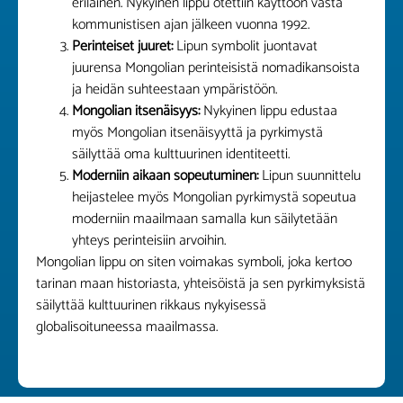
erilainen. Nykyinen lippu otettiin käyttöön vasta
kommunistisen ajan jälkeen vuonna 1992.
Perinteiset juuret:
Lipun symbolit juontavat
juurensa Mongolian perinteisistä nomadikansoista
ja heidän suhteestaan ympäristöön.
Mongolian itsenäisyys:
Nykyinen lippu edustaa
myös Mongolian itsenäisyyttä ja pyrkimystä
säilyttää oma kulttuurinen identiteetti.
Moderniin aikaan sopeutuminen:
Lipun suunnittelu
heijastelee myös Mongolian pyrkimystä sopeutua
moderniin maailmaan samalla kun säilytetään
yhteys perinteisiin arvoihin.
Mongolian lippu on siten voimakas symboli, joka kertoo
tarinan maan historiasta, yhteisöistä ja sen pyrkimyksistä
säilyttää kulttuurinen rikkaus nykyisessä
globalisoituneessa maailmassa.