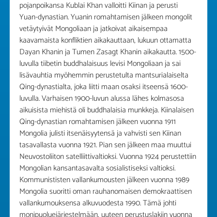
pojanpoikansa Kublai Khan valloitti Kiinan ja perusti
Yuan-dynastian. Yuanin romahtamisen jälkeen mongolit
vetäytyivät Mongoliaan ja jatkoivat aikaisempaa
kaavamaista konfliktien aikakauttaan, lukuun ottamatta
Dayan Khanin ja Tumen Zasagt Khanin aikakautta. 1500-
luvulla tiibetin buddhalaisuus levisi Mongoliaan ja sai
lisävauhtia myöhemmin perustetulta mantsurialaiselta
Qing-dynastialta, joka liitti maan osaksi itseensä 1600-
luvulla. Varhaisen 1900-luvun alussa lähes kolmasosa
aikuisista miehistä oli buddhalaisia munkkeja. Kiinalaisen
Qing-dynastian romahtamisen jälkeen vuonna 1911
Mongolia julisti itsenäisyytensä ja vahvisti sen Kiinan
tasavallasta vuonna 1921. Pian sen jälkeen maa muuttui
Neuvostoliiton satelliittivaltioksi. Vuonna 1924 perustettiin
Mongolian kansantasavalta sosialistiseksi valtioksi.
Kommunististen vallankumousten jälkeen vuonna 1989
Mongolia suoritti oman rauhanomaisen demokraattisen
vallankumouksensa alkuvuodesta 1990. Tämä johti
monipuoluejärjestelmään, uuteen perustuslakiin vuonna