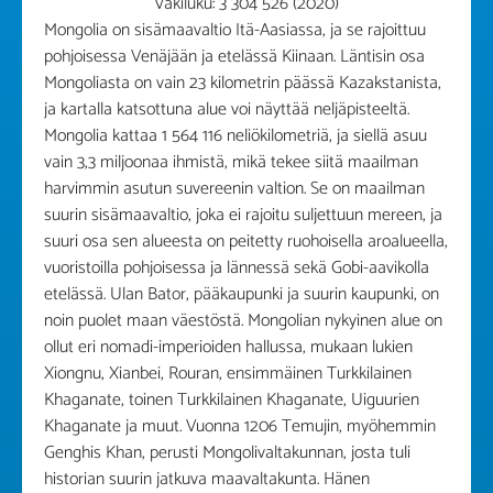
Väkiluku: 3 304 526 (2020)
Mongolia on sisämaavaltio Itä-Aasiassa, ja se rajoittuu
pohjoisessa Venäjään ja etelässä Kiinaan. Läntisin osa
Mongoliasta on vain 23 kilometrin päässä Kazakstanista,
ja kartalla katsottuna alue voi näyttää neljäpisteeltä.
Mongolia kattaa 1 564 116 neliökilometriä, ja siellä asuu
vain 3,3 miljoonaa ihmistä, mikä tekee siitä maailman
harvimmin asutun suvereenin valtion. Se on maailman
suurin sisämaavaltio, joka ei rajoitu suljettuun mereen, ja
suuri osa sen alueesta on peitetty ruohoisella aroalueella,
vuoristoilla pohjoisessa ja lännessä sekä Gobi-aavikolla
etelässä. Ulan Bator, pääkaupunki ja suurin kaupunki, on
noin puolet maan väestöstä. Mongolian nykyinen alue on
ollut eri nomadi-imperioiden hallussa, mukaan lukien
Xiongnu, Xianbei, Rouran, ensimmäinen Turkkilainen
Khaganate, toinen Turkkilainen Khaganate, Uiguurien
Khaganate ja muut. Vuonna 1206 Temujin, myöhemmin
Genghis Khan, perusti Mongolivaltakunnan, josta tuli
historian suurin jatkuva maavaltakunta. Hänen