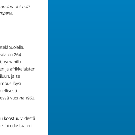
oostuu sinisestä
empana.
eläpuolella.
a-ala on 264
 Caymanilla.
n ja afrikkalaisten
luun, ja se
umbus löysi
ellisesti
yessä vuonna 1962.
pu koostuu viidestä
kilpi edustaa eri