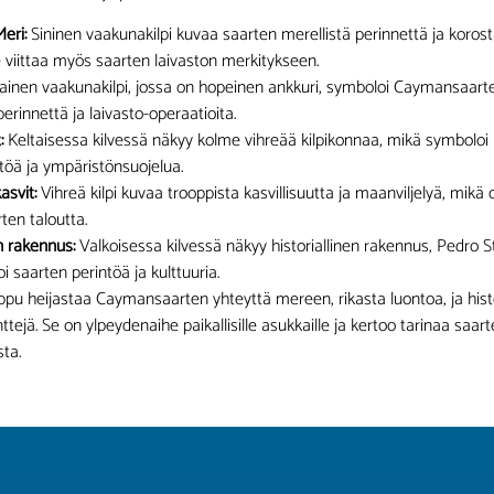
eri:
Sininen vaakunakilpi kuvaa saarten merellistä perinnettä ja korosta
Se viittaa myös saarten laivaston merkitykseen.
inen vaakunakilpi, jossa on hopeinen ankkuri, symboloi Caymansaart
rinnettä ja laivasto-operaatioita.
:
Keltaisessa kilvessä näkyy kolme vihreää kilpikonnaa, mikä symboloi p
öä ja ympäristönsuojelua.
asvit:
Vihreä kilpi kuvaa trooppista kasvillisuutta ja maanviljelyä, mikä
en taloutta.
en rakennus:
Valkoisessa kilvessä näkyy historiallinen rakennus, Pedro St
i saarten perintöä ja kulttuuria.
ppu heijastaa Caymansaarten yhteyttä mereen, rikasta luontoa, ja histor
ttejä. Se on ylpeydenaihe paikallisille asukkaille ja kertoo tarinaa saar
ta.