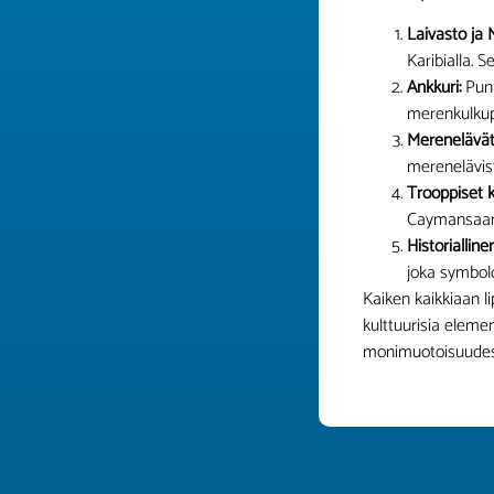
Laivasto ja M
Karibialla. 
Ankkuri:
Puna
merenkulkupe
Merenelävät
merenelävist
Trooppiset k
Caymansaart
Historiallin
joka symbolo
Kaiken kaikkiaan li
kulttuurisia elemen
monimuotoisuudes