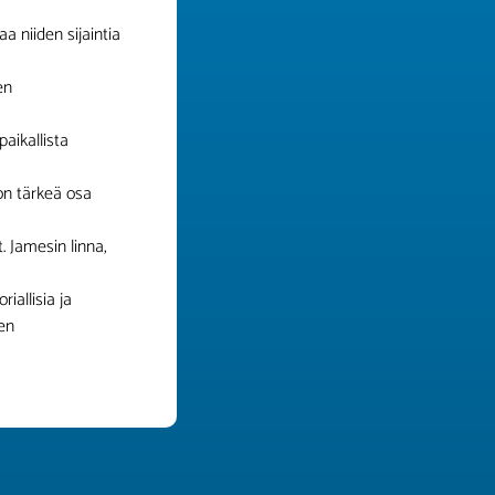
a niiden sijaintia
en
aikallista
 on tärkeä osa
. Jamesin linna,
iallisia ja
ten