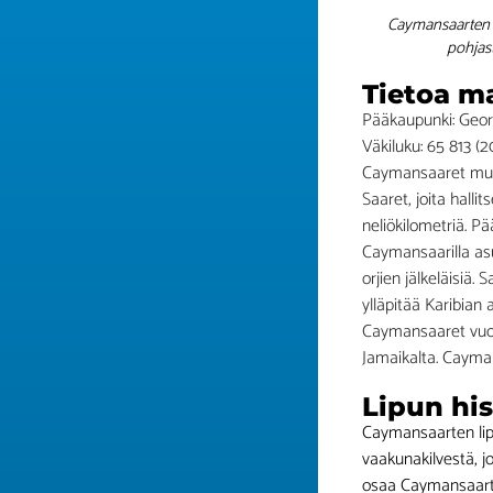
Caymansaarten l
pohjas
Tietoa m
Pääkaupunki: Geo
Väkiluku: 65 813 (2
Caymansaaret muod
Saaret, joita halli
neliökilometriä. P
Caymansaarilla asuu
orjien jälkeläisiä.
ylläpitää Karibian
Caymansaaret vuonna
Jamaikalta. Cayman
Lipun his
Caymansaarten lipp
vaakunakilvestä, jo
osaa Caymansaarten