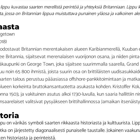
ippu kuvastaa saarten merellistä perintöä ja yhteyksiä Britanniaan. Lippu k
ta, jossa on Britannian lippua muistuttava punainen yläosa ja valkoinen al
aasta
rgetown
018)
ostavat Britannian merentakaisen alueen Karibianmerellä, Kuuban et
tsee Britannia, sijaitsevat merenalaisen vuorijonon osana, ja niiden pint
ääkaupunki on George Town, joka sijaitsee suurimmalla saarella, Grand
 noin 65 800 ihmistä, joista suurin osa on brittiläisten uudisasukkaide
 Saarten talous perustuu pääasiassa offshore-pankkitoimintaan ja matkai
 alueen korkeinta bruttokansantuotetta asukasta kohden. Kristoffer Kol
 1503, ja vakituinen asutus alkoi 1730-luvulla, kun saaria hallittiin nim
saarelaiset valitsivat pysyäkseen brittihallinnossa Jamaikan itsenäist
toria
u on värikäs symboli saarten rikkaasta historiasta ja kulttuurista. Lip
tka on järjestetty diagonaalisesti punaiselle taustalle. Jokainen vaakuna
 historiasta ja perinteistä.