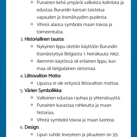
Punainen kehä ympäröi valkoista kolmiota ja
edustaa Burundin kansan taistelua
vapauden ja itsenäisyyden puolesta.
Vihreä alaosa symboloi maan toivoa ja
toimeentuloa.
Historiallinen tausta:
Nykyinen lippu otettiin käyttöön Burundin
itsenäistyttyä Belgiasta 1. heinäkuuta 1962.
Aiemmin käytössä oli erilainen lippu, kun
maa oli belgialainen siirtomaa.
Liittovaltion Motto:
Lipussa ei ole erityistä liittovaltion mottoa.
Värien Symboliikka:
Valkoinen edustaa rauhaa ja yhtenäisyyttä.
Punainen kuvastaa rohkeutta ja maan
historiaa.
Vihreä symboloi toivoa ja maan luontoa.
Design:
Lipun suhde leveyteen ja pituuteen on 3:5.