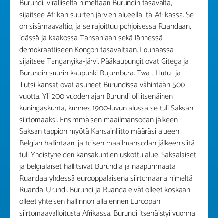
Burundi, viralliselta nimeltään Burundin tasavalta,
sijaitsee Afrikan suurten järvien alueella Itä-Afrikassa. Se
on sisämaavaltio, ja se rajoittuu pohjoisessa Ruandaan,
idässä ja kaakossa Tansaniaan sekä lännessä
demokraattiseen Kongon tasavaltaan. Lounaassa
sijaitsee Tanganyika-järvi. Pääkaupungit ovat Gitega ja
Burundin suurin kaupunki Bujumbura. Twa-, Hutu- ja
Tutsi-kansat ovat asuneet Burundissa vähintään 500
vuotta. Yli 200 vuoden ajan Burundi oli itsenäinen
kuningaskunta, kunnes 1900-luvun alussa se tuli Saksan
siirtomaaksi. Ensimmäisen maailmansodan jälkeen
Saksan tappion myötä Kansainliitto määräsi alueen
Belgian hallintaan, ja toisen maailmansodan jälkeen siitä
tuli Yhdistyneiden kansakuntien uskottu alue. Saksalaiset
ja belgialaiset hallitsivat Burundia ja naapurimaata
Ruandaa yhdessä eurooppalaisena siirtomaana nimeltä
Ruanda-Urundi. Burundi ja Ruanda eivät olleet koskaan
olleet yhteisen hallinnon alla ennen Euroopan
siirtomaavalloitusta Afrikassa. Burundi itsenäistyi vuonna